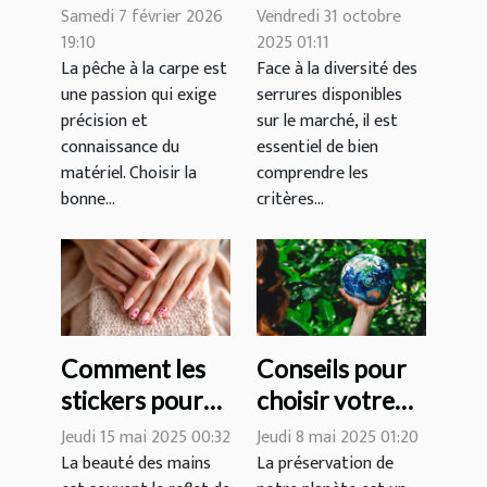
longueur et la
type de serrure
Samedi 7 février 2026
Vendredi 31 octobre
puissance
pour votre
19:10
2025 01:11
La pêche à la carpe est
Face à la diversité des
idéales pour
domicile ?
une passion qui exige
serrures disponibles
votre canne à
précision et
sur le marché, il est
carpe ?
connaissance du
essentiel de bien
matériel. Choisir la
comprendre les
bonne...
critères...
Comment les
Conseils pour
stickers pour
choisir votre
ongles peuvent
prochaine
Jeudi 15 mai 2025 00:32
Jeudi 8 mai 2025 01:20
transformer
destination de
La beauté des mains
La préservation de