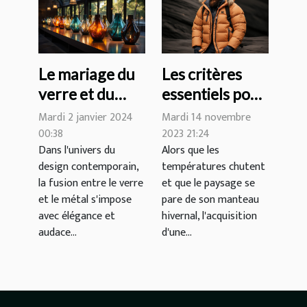
Le mariage du
Les critères
verre et du
essentiels pour
métal dans le
choisir une
Mardi 2 janvier 2024
Mardi 14 novembre
design
veste d'hiver
00:38
2023 21:24
Dans l'univers du
Alors que les
contemporain
alliant confort
design contemporain,
températures chutent
et résistance
la fusion entre le verre
et que le paysage se
au froid
et le métal s'impose
pare de son manteau
avec élégance et
hivernal, l'acquisition
audace...
d'une...