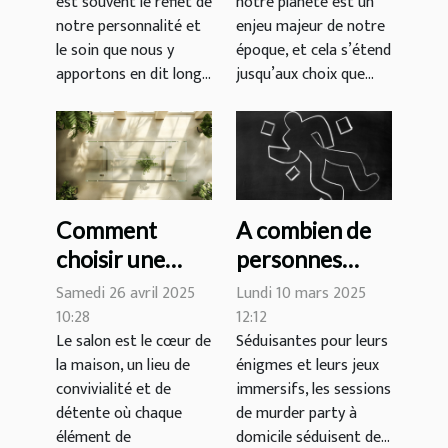
est souvent le reflet de
notre planète est un
votre routine
voyage éco-
notre personnalité et
enjeu majeur de notre
de beauté
responsable
le soin que nous y
époque, et cela s’étend
apportons en dit long...
jusqu’aux choix que...
Comment
A combien de
choisir une
personnes
table basse en
peut se jouer
Samedi 26 avril 2025
Lundi 10 mars 2025
verre qui
une murder
10:28
12:12
Le salon est le cœur de
Séduisantes pour leurs
transforme
party à
la maison, un lieu de
énigmes et leurs jeux
votre salon
domicile ?
convivialité et de
immersifs, les sessions
détente où chaque
de murder party à
élément de
domicile séduisent de...