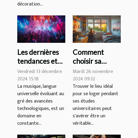
décoration...
Les dernières
Comment
tendances et
choisir sa
innovations
résidence
Vendredi 13 décembre
Mardi 26 novembre
dans le
étudiante pour
2024 15:18
2024 09:32
La musique, langue
Trouver le lieu idéal
domaine de la
une expérience
universelle évoluant au
pour se loger pendant
musique
optimale ?
gré des avancées
ses études
technologiques, est un
universitaires peut
domaine en
s'avérer être un
constante...
véritable...