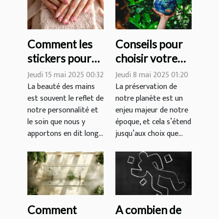
Comment les
Conseils pour
stickers pour
choisir votre
ongles peuvent
prochaine
Jeudi 15 mai 2025 00:32
Jeudi 8 mai 2025 01:20
transformer
destination de
La beauté des mains
La préservation de
est souvent le reflet de
notre planète est un
votre routine
voyage éco-
notre personnalité et
enjeu majeur de notre
de beauté
responsable
le soin que nous y
époque, et cela s’étend
apportons en dit long...
jusqu’aux choix que...
Comment
A combien de