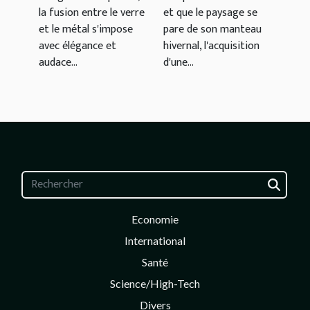
et résistance
la fusion entre le verre
et que le paysage se
au froid
et le métal s'impose
pare de son manteau
avec élégance et
hivernal, l'acquisition
audace...
d'une...
Economie
International
Santé
Science/High-Tech
Divers