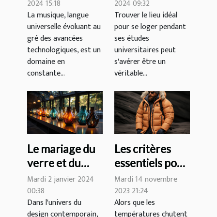
dans le
étudiante pour
2024 15:18
2024 09:32
La musique, langue
Trouver le lieu idéal
domaine de la
une expérience
universelle évoluant au
pour se loger pendant
musique
optimale ?
gré des avancées
ses études
technologiques, est un
universitaires peut
domaine en
s'avérer être un
constante...
véritable...
Le mariage du
Les critères
verre et du
essentiels pour
métal dans le
choisir une
Mardi 2 janvier 2024
Mardi 14 novembre
design
veste d'hiver
00:38
2023 21:24
Dans l'univers du
Alors que les
contemporain
alliant confort
design contemporain,
températures chutent