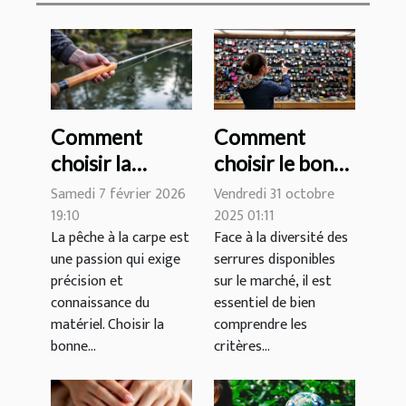
Comment
Comment
choisir la
choisir le bon
longueur et la
type de serrure
Samedi 7 février 2026
Vendredi 31 octobre
puissance
pour votre
19:10
2025 01:11
La pêche à la carpe est
Face à la diversité des
idéales pour
domicile ?
une passion qui exige
serrures disponibles
votre canne à
précision et
sur le marché, il est
carpe ?
connaissance du
essentiel de bien
matériel. Choisir la
comprendre les
bonne...
critères...