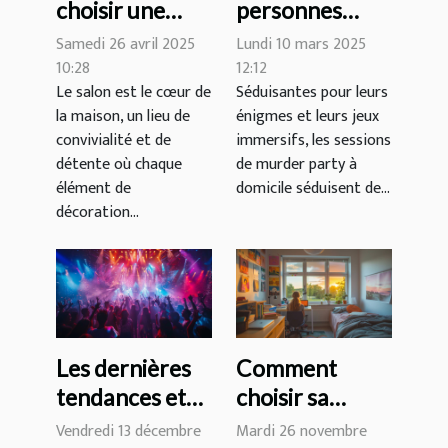
choisir une
personnes
table basse en
peut se jouer
Samedi 26 avril 2025
Lundi 10 mars 2025
verre qui
une murder
10:28
12:12
Le salon est le cœur de
Séduisantes pour leurs
transforme
party à
la maison, un lieu de
énigmes et leurs jeux
votre salon
domicile ?
convivialité et de
immersifs, les sessions
détente où chaque
de murder party à
élément de
domicile séduisent de...
décoration...
Les dernières
Comment
tendances et
choisir sa
innovations
résidence
Vendredi 13 décembre
Mardi 26 novembre