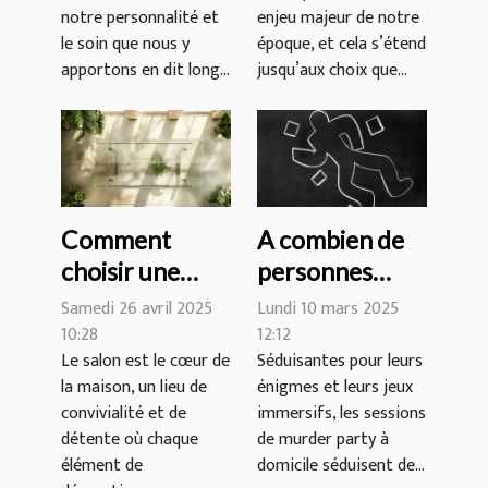
notre personnalité et
enjeu majeur de notre
de beauté
responsable
le soin que nous y
époque, et cela s’étend
apportons en dit long...
jusqu’aux choix que...
Comment
A combien de
choisir une
personnes
table basse en
peut se jouer
Samedi 26 avril 2025
Lundi 10 mars 2025
verre qui
une murder
10:28
12:12
Le salon est le cœur de
Séduisantes pour leurs
transforme
party à
la maison, un lieu de
énigmes et leurs jeux
votre salon
domicile ?
convivialité et de
immersifs, les sessions
détente où chaque
de murder party à
élément de
domicile séduisent de...