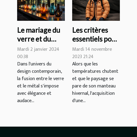
Le mariage du
Les critères
verre et du
essentiels pour
métal dans le
choisir une
Mardi 2 janvier 2024
Mardi 14 novembre
design
veste d'hiver
00:38
2023 21:24
Dans l'univers du
Alors que les
contemporain
alliant confort
design contemporain,
températures chutent
et résistance
la fusion entre le verre
et que le paysage se
au froid
et le métal s'impose
pare de son manteau
avec élégance et
hivernal, l'acquisition
audace...
d'une...