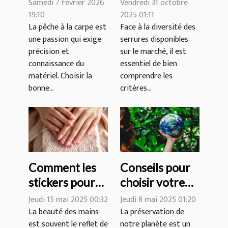
Samedi 7 février 2026
Vendredi 31 octobre
puissance
pour votre
19:10
2025 01:11
La pêche à la carpe est
Face à la diversité des
idéales pour
domicile ?
une passion qui exige
serrures disponibles
votre canne à
précision et
sur le marché, il est
carpe ?
connaissance du
essentiel de bien
matériel. Choisir la
comprendre les
bonne...
critères...
Comment les
Conseils pour
stickers pour
choisir votre
ongles peuvent
prochaine
Jeudi 15 mai 2025 00:32
Jeudi 8 mai 2025 01:20
transformer
destination de
La beauté des mains
La préservation de
est souvent le reflet de
notre planète est un
votre routine
voyage éco-