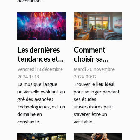
décoration...
Les dernières
Comment
tendances et
choisir sa
innovations
résidence
Vendredi 13 décembre
Mardi 26 novembre
dans le
étudiante pour
2024 15:18
2024 09:32
La musique, langue
Trouver le lieu idéal
domaine de la
une expérience
universelle évoluant au
pour se loger pendant
musique
optimale ?
gré des avancées
ses études
technologiques, est un
universitaires peut
domaine en
s'avérer être un
constante...
véritable...