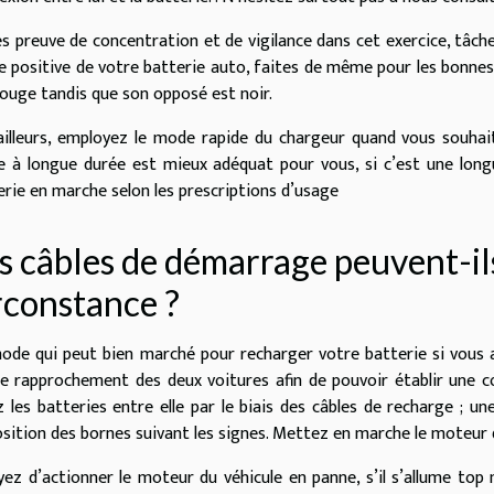
es preuve de concentration et de vigilance dans cet exercice, tâchez
e positive de votre batterie auto, faites de même pour les bonnes n
rouge tandis que son opposé est noir.
ailleurs, employez le mode rapide du chargeur quand vous souhait
 à longue durée est mieux adéquat pour vous, si c’est une longu
erie en marche selon les prescriptions d’usage
s câbles de démarrage peuvent-ils
rconstance ?
ode qui peut bien marché pour recharger votre batterie si vous a
le rapprochement des deux voitures afin de pouvoir établir une co
ez les batteries entre elle par le biais des câbles de recharge ; un
osition des bornes suivant les signes. Mettez en marche le moteur 
yez d’actionner le moteur du véhicule en panne, s’il s’allume top 