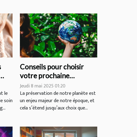
s
Conseils pour choisir
votre prochaine
destination de voyage
Jeudi 8 mai 2025 01:20
éco-responsable
t le
La préservation de notre planète est
le soin
un enjeu majeur de notre époque, et
...
cela s’étend jusqu’aux choix que...