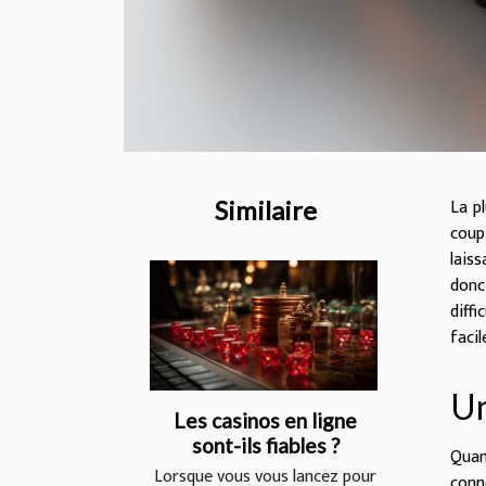
La p
Similaire
coup
lais
donc
diff
faci
Un
Les casinos en ligne
sont-ils fiables ?
Quan
Lorsque vous vous lancez pour
conn