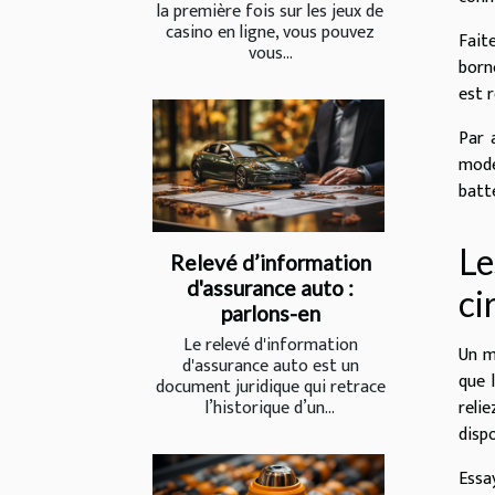
la première fois sur les jeux de
casino en ligne, vous pouvez
Fait
vous...
born
est 
Par 
mode
batt
Le
Relevé d’information
d'assurance auto :
ci
parlons-en
Le relevé d'information
Un m
d'assurance auto est un
que 
document juridique qui retrace
reli
l’historique d’un...
disp
Essa