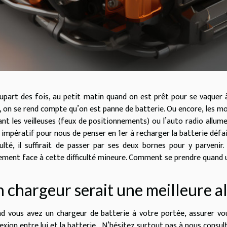
lupart des fois, au petit matin quand on est prêt pour se vaquer à
, on se rend compte qu’on est panne de batterie. Ou encore, les mo
sant les veilleuses (feux de positionnements) ou l’auto radio allume
 impératif pour nous de penser en 1er à recharger la batterie défa
iculté, il suffirait de passer par ses deux bornes pour y parvenir
lement face à cette difficulté mineure. Comment se prendre quand un
 chargeur serait une meilleure a
d vous avez un chargeur de batterie à votre portée, assurer vous
exion entre lui et la batterie. . N’hésitez surtout pas à nous consu