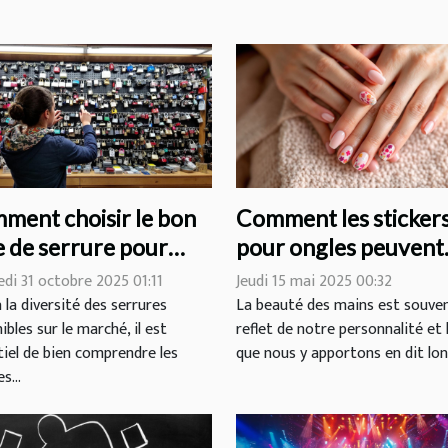
ment choisir le bon
Comment les sticker
e de serrure pour
pour ongles peuvent
e domicile ?
transformer votre
di 31 octobre 2025 01:11
Jeudi 15 mai 2025 00:32
routine de beauté
 la diversité des serrures
La beauté des mains est souven
ibles sur le marché, il est
reflet de notre personnalité et 
tiel de bien comprendre les
que nous y apportons en dit long
s...