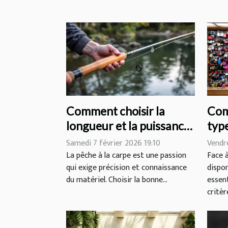
Comment choisir la
Com
longueur et la puissance
typ
idéales pour votre canne
votr
Samedi 7 février 2026 19:10
Vendre
à carpe ?
La pêche à la carpe est une passion
Face à
qui exige précision et connaissance
dispon
du matériel. Choisir la bonne...
essen
critère