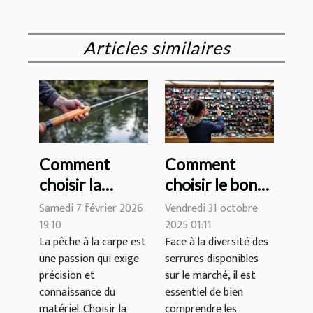
Articles similaires
Comment
Comment
choisir la
choisir le bon
longueur et la
type de serrure
Samedi 7 février 2026
Vendredi 31 octobre
puissance
pour votre
19:10
2025 01:11
La pêche à la carpe est
Face à la diversité des
idéales pour
domicile ?
une passion qui exige
serrures disponibles
votre canne à
précision et
sur le marché, il est
carpe ?
connaissance du
essentiel de bien
matériel. Choisir la
comprendre les