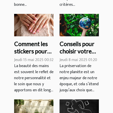
bonne...
critères...
Comment les
Conseils pour
stickers pour
choisir votre
ongles peuvent
prochaine
Jeudi 15 mai 2025 00:32
Jeudi 8 mai 2025 01:20
transformer
destination de
La beauté des mains
La préservation de
est souvent le reflet de
notre planète est un
votre routine
voyage éco-
notre personnalité et
enjeu majeur de notre
de beauté
responsable
le soin que nous y
époque, et cela s’étend
apportons en dit long...
jusqu’aux choix que...