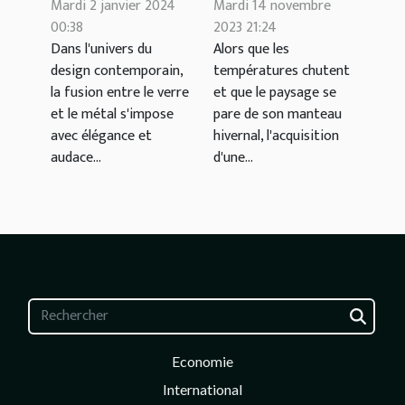
métal dans le
choisir une
Mardi 2 janvier 2024
Mardi 14 novembre
design
veste d'hiver
00:38
2023 21:24
Dans l'univers du
Alors que les
contemporain
alliant confort
design contemporain,
températures chutent
et résistance
la fusion entre le verre
et que le paysage se
au froid
et le métal s'impose
pare de son manteau
avec élégance et
hivernal, l'acquisition
audace...
d'une...
Economie
International