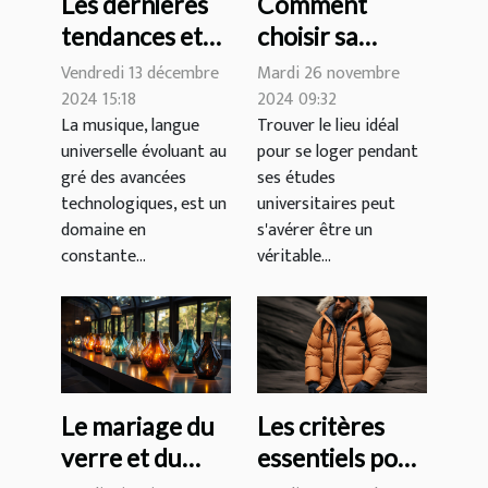
Les dernières
Comment
tendances et
choisir sa
innovations
résidence
Vendredi 13 décembre
Mardi 26 novembre
dans le
étudiante pour
2024 15:18
2024 09:32
La musique, langue
Trouver le lieu idéal
domaine de la
une expérience
universelle évoluant au
pour se loger pendant
musique
optimale ?
gré des avancées
ses études
technologiques, est un
universitaires peut
domaine en
s'avérer être un
constante...
véritable...
Le mariage du
Les critères
verre et du
essentiels pour