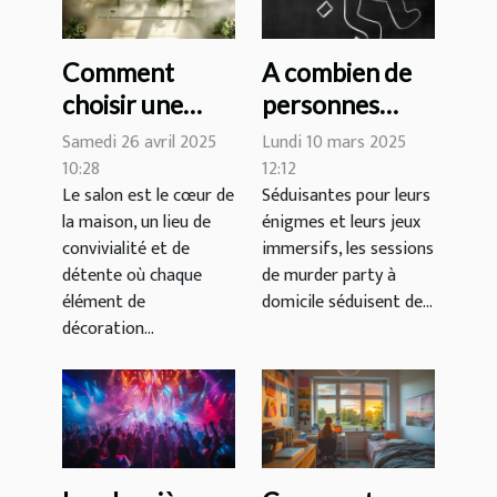
Comment
A combien de
choisir une
personnes
table basse en
peut se jouer
Samedi 26 avril 2025
Lundi 10 mars 2025
verre qui
une murder
10:28
12:12
Le salon est le cœur de
Séduisantes pour leurs
transforme
party à
la maison, un lieu de
énigmes et leurs jeux
votre salon
domicile ?
convivialité et de
immersifs, les sessions
détente où chaque
de murder party à
élément de
domicile séduisent de...
décoration...