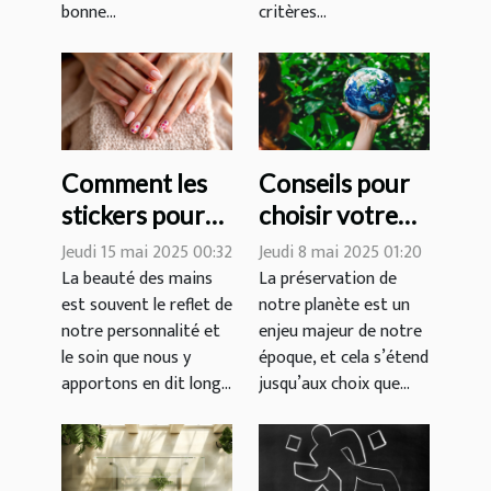
bonne...
critères...
Comment les
Conseils pour
stickers pour
choisir votre
ongles peuvent
prochaine
Jeudi 15 mai 2025 00:32
Jeudi 8 mai 2025 01:20
transformer
destination de
La beauté des mains
La préservation de
est souvent le reflet de
notre planète est un
votre routine
voyage éco-
notre personnalité et
enjeu majeur de notre
de beauté
responsable
le soin que nous y
époque, et cela s’étend
apportons en dit long...
jusqu’aux choix que...