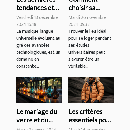
tendances et
choisir sa
innovations
résidence
Vendredi 13 décembre
Mardi 26 novembre
dans le
étudiante pour
2024 15:18
2024 09:32
La musique, langue
Trouver le lieu idéal
domaine de la
une expérience
universelle évoluant au
pour se loger pendant
musique
optimale ?
gré des avancées
ses études
technologiques, est un
universitaires peut
domaine en
s'avérer être un
constante...
véritable...
Le mariage du
Les critères
verre et du
essentiels pour
métal dans le
choisir une
Mardi 2 janvier 2024
Mardi 14 novembre