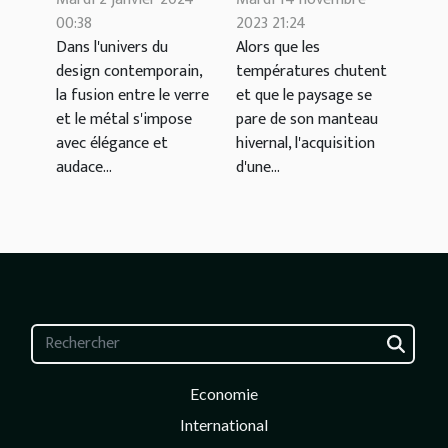
design
veste d'hiver
00:38
2023 21:24
Dans l'univers du
Alors que les
contemporain
alliant confort
design contemporain,
températures chutent
et résistance
la fusion entre le verre
et que le paysage se
au froid
et le métal s'impose
pare de son manteau
avec élégance et
hivernal, l'acquisition
audace...
d'une...
Economie
International