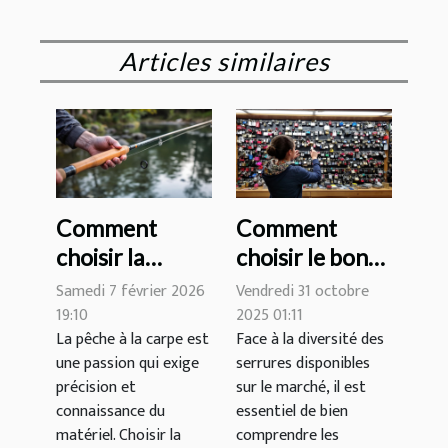
Articles similaires
Comment
Comment
choisir la
choisir le bon
longueur et la
type de serrure
Samedi 7 février 2026
Vendredi 31 octobre
puissance
pour votre
19:10
2025 01:11
La pêche à la carpe est
Face à la diversité des
idéales pour
domicile ?
une passion qui exige
serrures disponibles
votre canne à
précision et
sur le marché, il est
carpe ?
connaissance du
essentiel de bien
matériel. Choisir la
comprendre les