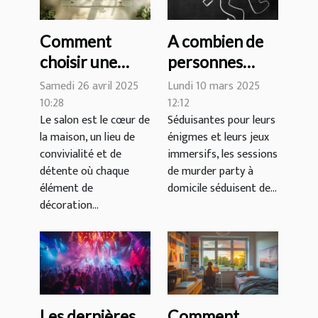
Comment
A combien de
choisir une
personnes
table basse en
peut se jouer
Samedi 26 avril 2025
Lundi 10 mars 2025
verre qui
une murder
10:28
12:12
Le salon est le cœur de
Séduisantes pour leurs
transforme
party à
la maison, un lieu de
énigmes et leurs jeux
votre salon
domicile ?
convivialité et de
immersifs, les sessions
détente où chaque
de murder party à
élément de
domicile séduisent de...
décoration...
Les dernières
Comment